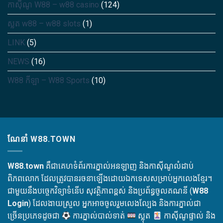
កាស៊ីណូ W88 – w88 casino
(124)
ដំណោះ
គ្រប់
ស្រាយលឿន
កម្រិត
និង
ស្លត w88 – w88 slots
(1)
ច្បាស់
លាស់
LINK
(5)
NEWS
(16)
W88 កីឡា – W88 Sports
(10)
ណែនាំ W88.TOWN
W88.town
គឺជាគេហទំព័រការភ្នាល់អនឡាញ និងកាស៊ីណូលំដាប់
ពិភពលោក ដែលត្រូវបានរចនាឡើងដោយឯកទេសសម្រាប់អ្នកលេងខ្មែរ។
ជាមួយនឹងបច្ចេកវិទ្យាទំនើប សុវត្ថិភាពខ្ពស់ និងប្រព័ន្ធចូលគណនី (
W88
Login
) ដែលងាយស្រួល អ្នកអាចចូលរួមលេងល្បែង និងការភ្នាល់ជា
ច្រើនប្រភេទដូចជា
ការភ្នាល់បាល់ទាត់
ស្លុត
កាស៊ីណូផ្ទាល់ និង