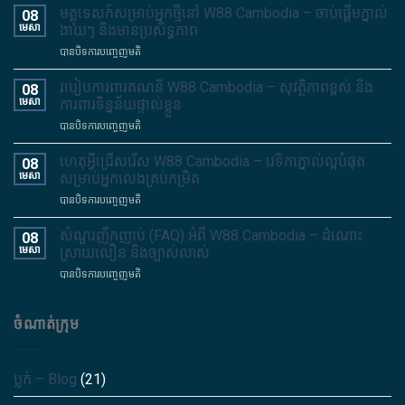
មគ្គុទេសក៍សម្រាប់អ្នកថ្មីនៅ W88 Cambodia – ចាប់ផ្តើមភ្នាល់
08
មេសា
ងាយៗ និងមានប្រសិទ្ធភាព
នៅ
បាន​បិទ​ការ​បញ្ចេញ​មតិ
មគ្គុ
ទេសក៍
របៀបការពារគណនី W88 Cambodia – សុវត្ថិភាពខ្ពស់ និង
08
សម្រាប់
មេសា
ការពារទិន្នន័យផ្ទាល់ខ្លួន
អ្នក
នៅ
បាន​បិទ​ការ​បញ្ចេញ​មតិ
ថ្មី
របៀប
នៅ
ការពារ
ហេតុអ្វីជ្រើសរើស W88 Cambodia – វេទិកាភ្នាល់ល្អបំផុត
W88
08
គណនី
Cambodia
មេសា
សម្រាប់អ្នកលេងគ្រប់កម្រិត
W88
–
នៅ
បាន​បិទ​ការ​បញ្ចេញ​មតិ
Cambodia
ចាប់
ហេតុ
–
ផ្តើម
អ្វី
សំណួរញឹកញាប់ (FAQ) អំពី W88 Cambodia – ដំណោះ
សុវត្ថិភាព
08
ភ្នាល់
ជ្រើសរើស
ខ្ពស់
មេសា
ស្រាយលឿន និងច្បាស់លាស់
ងាយៗ
W88
និង
និង
នៅ
បាន​បិទ​ការ​បញ្ចេញ​មតិ
Cambodia
ការពារ
មាន
សំណួរ
–
ទិន្នន័យ
ប្រសិទ្ធភាព
ញឹក
វេទិកា
ផ្ទាល់
ញាប់
ចំណាត់ក្រុម
ភ្នាល់
ខ្លួន
(FAQ)
ល្អ
អំពី
បំផុត
W88
សម្រាប់
ប្លក់ – Blog
(21)
Cambodia
អ្នក
–
លេង