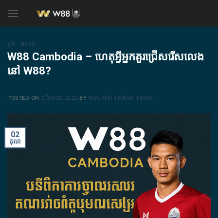
Skip
to
content
ប្លក់ - BLOG
W88 Cambodia – ហេតុអ្វីអ្នកគួរជ្រើសរើសលេង
នៅ W88?
POSTED ON
2 ខែ​តុលា, 2025
BY
NGUYỄN THÀNH TOWN
02
តុលា