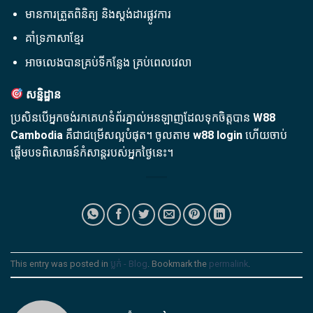
មានការត្រួតពិនិត្យ និងស្តង់ដារផ្លូវការ
គាំទ្រភាសាខ្មែរ
អាចលេងបានគ្រប់ទីកន្លែង គ្រប់ពេលវេលា
សន្និដ្ឋាន
ប្រសិនបើអ្នកចង់រកគេហទំព័រភ្នាល់អនឡាញដែលទុកចិត្តបាន
W88
Cambodia
គឺជាជម្រើសល្អបំផុត។ ចូលតាម
w88 login
ហើយចាប់
ផ្តើមបទពិសោធន៍កំសាន្តរបស់អ្នកថ្ងៃនេះ។
This entry was posted in
ប្លក់ - Blog
. Bookmark the
permalink
.