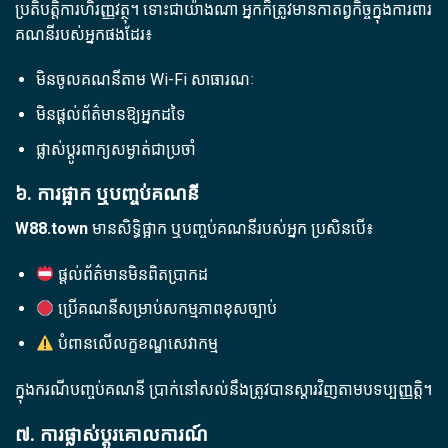
ប្រតិបត្តិការហិរញ្ញវត្ថុ។ ទោះជាយ៉ាងណា អ្នកក៏ត្រូវមានកាតព្វកិច្ចក្នុងការពារ
គណនីរបស់អ្នកផងដែរ៖
មិនចូលគណនីតាម Wi-Fi សាធារណៈ
មិនផ្តល់ព័ត៌មានឱ្យអ្នកដទៃ
ផ្លាស់ប្តូរពាក្យសម្ងាត់ជាប្រចាំ
៦. ការផ្អាក ឬបញ្ចប់គណនី
W88.town
មានសិទ្ធិផ្អាក ឬបញ្ចប់គណនីរបស់អ្នក ប្រសិនបើ៖
ផ្តល់ព័ត៌មានមិនពិតប្រាកដ
ប្រើគណនីសម្រាប់សកម្មភាពខុសច្បាប់
បំពានលើលក្ខខណ្ឌសេវាកម្ម
ក្នុងករណីបញ្ចប់គណនី ប្រាក់នៅសល់នឹងត្រូវបានស្តារវិញតាមបទប្បញ្ញត្តិ។
៧. ការផ្លាស់ប្តូរគោលការណ៍