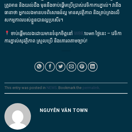
ត្រូវអាន និងយល់ដឹង មុននឹងចាប់ផ្តើមប្រើប្រាស់វេទិកាការភ្នាល់។ វានឹង
ធានាថា អ្នកលេងមានបទពិសោធន៍ល្អ មានសុវត្ថិភាព និងគ្រប់គ្រងលើ
សកម្មភាពរបស់ខ្លួនបានល្អប្រសើរ។
ចាប់ផ្តើមលេងដោយមានទំនុកចិត្តនៅ
W88
.town ថ្ងៃនេះ – វេទិកា
ការភ្នាល់សុវត្ថិភាព ស្រួលប្រើ និងគោរពតាមច្បាប់!
This entry was posted in
NEWS
. Bookmark the
permalink
.
NGUYỄN VĂN TOWN