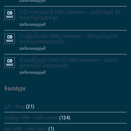
នៅ
បាន​បិទ​ការ​បញ្ចេញ​មតិ
មគ្គុ
ទេសក៍
របៀបការពារគណនី W88 Cambodia – សុវត្ថិភាពខ្ពស់ និង
08
សម្រាប់
មេសា
ការពារទិន្នន័យផ្ទាល់ខ្លួន
អ្នក
នៅ
បាន​បិទ​ការ​បញ្ចេញ​មតិ
ថ្មី
របៀប
នៅ
ការពារ
ហេតុអ្វីជ្រើសរើស W88 Cambodia – វេទិកាភ្នាល់ល្អបំផុត
W88
08
គណនី
Cambodia
មេសា
សម្រាប់អ្នកលេងគ្រប់កម្រិត
W88
–
នៅ
បាន​បិទ​ការ​បញ្ចេញ​មតិ
Cambodia
ចាប់
ហេតុ
–
ផ្តើម
អ្វី
សំណួរញឹកញាប់ (FAQ) អំពី W88 Cambodia – ដំណោះ
សុវត្ថិភាព
08
ភ្នាល់
ជ្រើសរើស
ខ្ពស់
មេសា
ស្រាយលឿន និងច្បាស់លាស់
ងាយៗ
W88
និង
និង
នៅ
បាន​បិទ​ការ​បញ្ចេញ​មតិ
Cambodia
ការពារ
មាន
សំណួរ
–
ទិន្នន័យ
ប្រសិទ្ធភាព
ញឹក
វេទិកា
ផ្ទាល់
ញាប់
ចំណាត់ក្រុម
ភ្នាល់
ខ្លួន
(FAQ)
ល្អ
អំពី
បំផុត
W88
សម្រាប់
ប្លក់ – Blog
(21)
Cambodia
អ្នក
–
លេង
កាស៊ីណូ W88 – w88 casino
(124)
ដំណោះ
គ្រប់
ស្រាយលឿន
កម្រិត
និង
ស្លត w88 – w88 slots
(1)