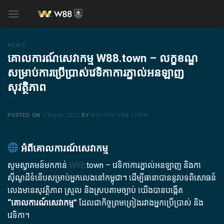
Skip
to
content
NEWS
គោលការណ៍សេវាកម្ម W88.town – លក្ខខណ្ឌ
សម្រាប់ការប្រើប្រាស់វេទិកាការភ្នាល់អនឡាញ
សុវត្ថិភាព
POSTED ON
2 ខែ​តុលា, 2025
BY
NGUYỄN VĂN TOWN
អំពីគោលការណ៍សេវាកម្ម
សូមស្វាគមន៍មកកាន់
W88
.town – វេទិកាការភ្នាល់អនឡាញ និងកា
ស៊ីណូដ៏ទំនើបសម្រាប់អ្នកលេងនៅកម្ពុជា។ ដើម្បីធានាបាននូវបទពិសោធន៍
លេងមានសុវត្ថិភាព ស្រួល និងស្របតាមច្បាប់ យើងបានបង្កើត
“គោលការណ៍សេវាកម្ម”
ដែលជាកិច្ចព្រមព្រៀងរវាងអ្នកប្រើប្រាស់ និង
វេទិកា។