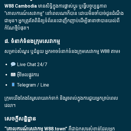
W88 Cambodia
មានសិទ្ធិក្នុងការផ្លាស់ប្តូរ ឬធ្វើបច្ចុប្បន្នភាព
“គោលការណ៍សេវាកម្ម” នៅពេលណាក៏បាន ដោយមិនចាំបាច់ជូនដំណឹង
ជាមុន។ អ្នកត្រូវតែពិនិត្យទំព័រនេះជាញឹកញាប់ដើម្បីធានាថាបានយល់ពី
កំណែថ្មីបំផុត។
៨. ទំនាក់ទំនងក្រុមសេវាកម្ម
សម្រាប់សំណួរ ឬជំនួយ អ្នកអាចទំនាក់ទំនងក្រុមសេវាកម្ម W88 តាម៖
Live Chat 24/7
អ៊ីមែលផ្លូវការ
Telegram / Line
ក្រុមយើងតែងតែរួសរាយរាក់ទាក់ និងរួចរាល់ក្នុងការជួយអ្នកគ្រប់ពេល
វេលា។
សេចក្តីសន្និដ្ឋាន
“គោលការណ៍សេវាកម្ម W88.town”
គឺជាឯកសារសំខាន់ដែលអ្នក