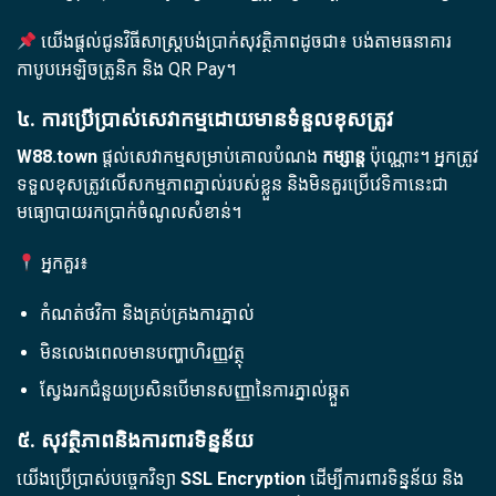
យើងផ្តល់ជូនវិធីសាស្ត្របង់ប្រាក់សុវត្ថិភាពដូចជា៖ បង់តាមធនាគារ
កាបូបអេឡិចត្រូនិក និង QR Pay។
៤. ការប្រើប្រាស់សេវាកម្មដោយមានទំនួលខុសត្រូវ
W88.town
ផ្តល់សេវាកម្មសម្រាប់គោលបំណង
កម្សាន្ត
ប៉ុណ្ណោះ។ អ្នកត្រូវ
ទទួលខុសត្រូវលើសកម្មភាពភ្នាល់របស់ខ្លួន និងមិនគួរប្រើវេទិកានេះជា
មធ្យោបាយរកប្រាក់ចំណូលសំខាន់។
អ្នកគួរ៖
កំណត់ថវិកា និងគ្រប់គ្រងការភ្នាល់
មិនលេងពេលមានបញ្ហាហិរញ្ញវត្ថុ
ស្វែងរកជំនួយប្រសិនបើមានសញ្ញានៃការភ្នាល់ឆ្កួត
៥. សុវត្ថិភាពនិងការពារទិន្នន័យ
យើងប្រើប្រាស់បច្ចេកវិទ្យា
SSL Encryption
ដើម្បីការពារទិន្នន័យ និង