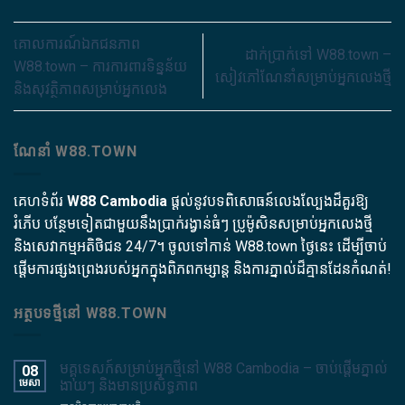
គោលការណ៍ឯកជនភាព
ដាក់ប្រាក់ទៅ W88.town –
W88.town – ការការពារទិន្នន័យ
សៀវភៅណែនាំសម្រាប់អ្នកលេងថ្មី
និងសុវត្ថិភាពសម្រាប់អ្នកលេង
ណែនាំ W88.TOWN
គេហទំព័រ
W88 Cambodia
ផ្តល់នូវបទពិសោធន៍លេងល្បែងដ៏គួរឱ្យ
រំភើប បន្ថែមទៀតជាមួយនឹងប្រាក់រង្វាន់ធំៗ ប្រូម៉ូសិនសម្រាប់អ្នកលេងថ្មី
និងសេវាកម្មអតិថិជន 24/7។ ចូលទៅកាន់ W88.town ថ្ងៃនេះ ដើម្បីចាប់
ផ្តើមការផ្សងព្រេងរបស់អ្នកក្នុងពិភពកម្សាន្ត និងការភ្នាល់ដ៏គ្មានដែនកំណត់!
អត្ថបទថ្មីនៅ W88.TOWN
មគ្គុទេសក៍សម្រាប់អ្នកថ្មីនៅ W88 Cambodia – ចាប់ផ្តើមភ្នាល់
08
មេសា
ងាយៗ និងមានប្រសិទ្ធភាព