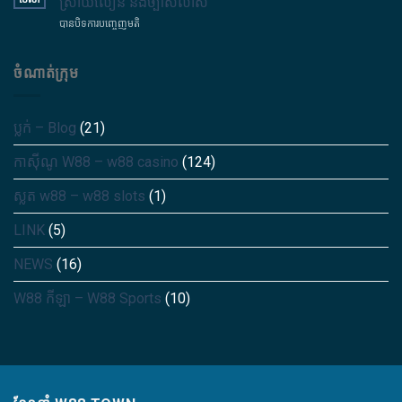
ស្រាយលឿន និងច្បាស់លាស់
ងាយៗ
W88
និង
និង
នៅ
បាន​បិទ​ការ​បញ្ចេញ​មតិ
Cambodia
ការពារ
មាន
សំណួរ
–
ទិន្នន័យ
ប្រសិទ្ធភាព
ញឹក
វេទិកា
ផ្ទាល់
ញាប់
ចំណាត់ក្រុម
ភ្នាល់
ខ្លួន
(FAQ)
ល្អ
អំពី
បំផុត
W88
សម្រាប់
ប្លក់ – Blog
(21)
Cambodia
អ្នក
–
លេង
កាស៊ីណូ W88 – w88 casino
(124)
ដំណោះ
គ្រប់
ស្រាយលឿន
កម្រិត
និង
ស្លត w88 – w88 slots
(1)
ច្បាស់
លាស់
LINK
(5)
NEWS
(16)
W88 កីឡា – W88 Sports
(10)