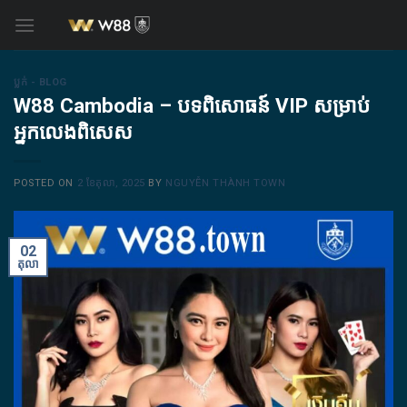
Skip
to
content
ប្លក់ - BLOG
W88 Cambodia – បទពិសោធន៍ VIP សម្រាប់
អ្នកលេងពិសេស
POSTED ON
2 ខែ​តុលា, 2025
BY
NGUYỄN THÀNH TOWN
02
តុលា