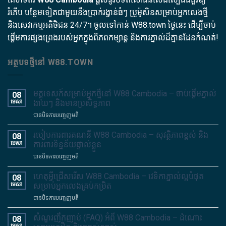
រំភើប បន្ថែមទៀតជាមួយនឹងប្រាក់រង្វាន់ធំៗ ប្រូម៉ូសិនសម្រាប់អ្នកលេងថ្មី
និងសេវាកម្មអតិថិជន 24/7។ ចូលទៅកាន់ W88.town ថ្ងៃនេះ ដើម្បីចាប់
ផ្តើមការផ្សងព្រេងរបស់អ្នកក្នុងពិភពកម្សាន្ត និងការភ្នាល់ដ៏គ្មានដែនកំណត់!
អត្ថបទថ្មីនៅ W88.TOWN
មគ្គុទេសក៍សម្រាប់អ្នកថ្មីនៅ W88 Cambodia – ចាប់ផ្តើមភ្នាល់
08
មេសា
ងាយៗ និងមានប្រសិទ្ធភាព
នៅ
បាន​បិទ​ការ​បញ្ចេញ​មតិ
មគ្គុ
ទេសក៍
របៀបការពារគណនី W88 Cambodia – សុវត្ថិភាពខ្ពស់ និង
08
សម្រាប់
មេសា
ការពារទិន្នន័យផ្ទាល់ខ្លួន
អ្នក
នៅ
បាន​បិទ​ការ​បញ្ចេញ​មតិ
ថ្មី
របៀប
នៅ
ការពារ
ហេតុអ្វីជ្រើសរើស W88 Cambodia – វេទិកាភ្នាល់ល្អបំផុត
W88
08
គណនី
Cambodia
មេសា
សម្រាប់អ្នកលេងគ្រប់កម្រិត
W88
–
នៅ
បាន​បិទ​ការ​បញ្ចេញ​មតិ
Cambodia
ចាប់
ហេតុ
–
ផ្តើម
អ្វី
សំណួរញឹកញាប់ (FAQ) អំពី W88 Cambodia – ដំណោះ
សុវត្ថិភាព
08
ភ្នាល់
ជ្រើសរើស
ខ្ពស់
មេសា