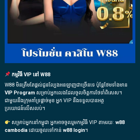
កម្មវិធី VIP នៅ W88
W88 មិនត្រឹមតែផ្តល់ជូនល្បែងអនឡាញជាច្រើនទេ ប៉ុន្តែថែមទាំងមាន
VIP Program
សម្រាប់អ្នកលេងដែលចូលចិត្តការថែទាំពិសេស។
ជាមួយនឹងក្រុមគាំទ្រផ្តាច់មុខ អ្នក VIP នឹងទទួលបានអត្ថ
ប្រយោជន៍លើសលប់។
សម្រាប់អ្នកនៅកម្ពុជា អ្នកអាចចូលរួមកម្មវិធី VIP តាមរយៈ
w88
cambodia
ដោយចូលទៅកាន់
w88 login
។