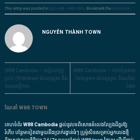
This entry was posted in
ស្លត w88 - w88 slots
. Bookmark the
permalink
.
NGUYỄN THÀNH TOWN
W88 Cambodia – របៀបទាញ
W88 Cambodia – ការគាំទ្រតាម
ប្រាក់ (Withdraw) ងាយស្រួល និង
Telegram ងាយស្រួល និងរហ័ស
មានសុវត្ថិភាព
បំផុត
ណែនាំ W88.TOWN
គេហទំព័រ
W88 Cambodia
ផ្តល់នូវបទពិសោធន៍លេងល្បែងដ៏គួរឱ្យ
រំភើប បន្ថែមទៀតជាមួយនឹងប្រាក់រង្វាន់ធំៗ ប្រូម៉ូសិនសម្រាប់អ្នកលេងថ្មី