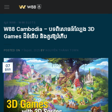
Skip
to
content
ស្លត W88 - W88 SLOTS
W88 Cambodia – បទពិសោធន៍ល្បែង 3D
Games ដ៏ទំនើប និងគួរឱ្យរំភើប
POSTED ON
7 ខែ​តុលា, 2025
BY
NGUYỄN THÀNH TOWN
07
តុលា