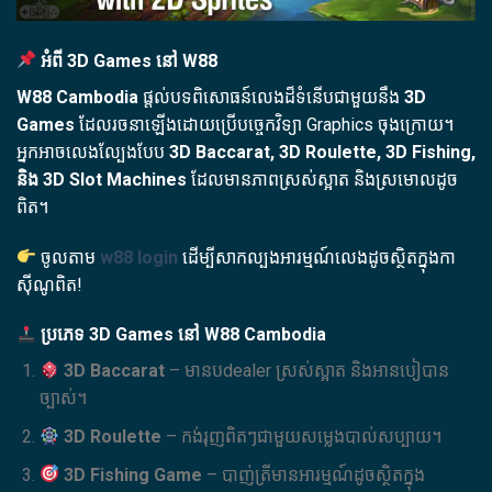
អំពី 3D Games នៅ W88
W88 Cambodia
ផ្តល់បទពិសោធន៍លេងដ៏ទំនើបជាមួយនឹង
3D
Games
ដែលរចនាឡើងដោយប្រើបច្ចេកវិទ្យា Graphics ចុងក្រោយ។
អ្នកអាចលេងល្បែងបែប
3D Baccarat, 3D Roulette, 3D Fishing,
និង 3D Slot Machines
ដែលមានភាពស្រស់ស្អាត និងស្រមោលដូច
ពិត។
ចូលតាម
w88 login
ដើម្បីសាកល្បងអារម្មណ៍លេងដូចស្ថិតក្នុងកា
ស៊ីណូពិត!
ប្រភេទ 3D Games នៅ W88 Cambodia
3D Baccarat
– មានបdealer ស្រស់ស្អាត និងអានបៀបាន
ច្បាស់។
3D Roulette
– កង់រុញពិតៗជាមួយសម្លេងបាល់សប្បាយ។
3D Fishing Game
– បាញ់ត្រីមានអារម្មណ៍ដូចស្ថិតក្នុង