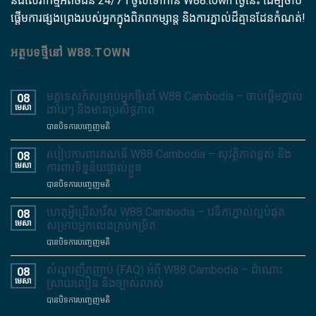
និងសេវាកម្មអតិថិជន 24/7។ ចូលទៅកាន់ W88.town ថ្ងៃនេះ ដើម្បីចាប់
ផ្តើមការផ្សងព្រេងរបស់អ្នកក្នុងពិភពកម្សាន្ត និងការភ្នាល់ដ៏គ្មានដែនកំណត់!
អត្ថបទថ្មីនៅ W88.TOWN
មគ្គុទេសក៍សម្រាប់អ្នកថ្មីនៅ W88 Cambodia – ចាប់ផ្តើមភ្នាល់
08
មេសា
ងាយៗ និងមានប្រសិទ្ធភាព
នៅ
បាន​បិទ​ការ​បញ្ចេញ​មតិ
មគ្គុ
ទេសក៍
របៀបការពារគណនី W88 Cambodia – សុវត្ថិភាពខ្ពស់ និង
08
សម្រាប់
មេសា
ការពារទិន្នន័យផ្ទាល់ខ្លួន
អ្នក
នៅ
បាន​បិទ​ការ​បញ្ចេញ​មតិ
ថ្មី
របៀប
នៅ
ការពារ
ហេតុអ្វីជ្រើសរើស W88 Cambodia – វេទិកាភ្នាល់ល្អបំផុត
W88
08
គណនី
Cambodia
មេសា
សម្រាប់អ្នកលេងគ្រប់កម្រិត
W88
–
នៅ
បាន​បិទ​ការ​បញ្ចេញ​មតិ
Cambodia
ចាប់
ហេតុ
–
ផ្តើម
អ្វី
សំណួរញឹកញាប់ (FAQ) អំពី W88 Cambodia – ដំណោះ
សុវត្ថិភាព
08
ភ្នាល់
ជ្រើសរើស
ខ្ពស់
មេសា
ស្រាយលឿន និងច្បាស់លាស់
ងាយៗ
W88
និង
និង
នៅ
បាន​បិទ​ការ​បញ្ចេញ​មតិ
Cambodia
ការពារ
មាន
សំណួរ
–
ទិន្នន័យ