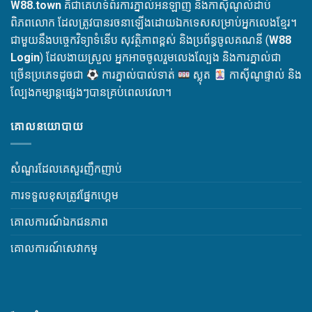
W88.town
គឺជាគេហទំព័រការភ្នាល់អនឡាញ និងកាស៊ីណូលំដាប់
ពិភពលោក ដែលត្រូវបានរចនាឡើងដោយឯកទេសសម្រាប់អ្នកលេងខ្មែរ។
ជាមួយនឹងបច្ចេកវិទ្យាទំនើប សុវត្ថិភាពខ្ពស់ និងប្រព័ន្ធចូលគណនី (
W88
Login
) ដែលងាយស្រួល អ្នកអាចចូលរួមលេងល្បែង និងការភ្នាល់ជា
ច្រើនប្រភេទដូចជា
ការភ្នាល់បាល់ទាត់
ស្លុត
កាស៊ីណូផ្ទាល់ និង
ល្បែងកម្សាន្តផ្សេងៗបានគ្រប់ពេលវេលា។
គោលនយោបាយ
សំណួរដែលគេសួរញឹកញាប់
ការទទួលខុសត្រូវផ្នែកហ្គេម
គោលការណ៍ឯកជនភាព
គោលការណ៍សេវាកម្