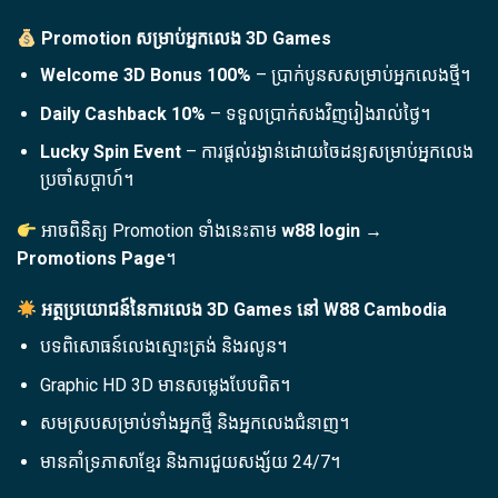
Promotion សម្រាប់អ្នកលេង 3D Games
Welcome 3D Bonus 100%
– ប្រាក់បូនសសម្រាប់អ្នកលេងថ្មី។
Daily Cashback 10%
– ទទួលប្រាក់សងវិញរៀងរាល់ថ្ងៃ។
Lucky Spin Event
– ការផ្តល់រង្វាន់ដោយចៃដន្យសម្រាប់អ្នកលេង
ប្រចាំសប្តាហ៍។
អាចពិនិត្យ Promotion ទាំងនេះតាម
w88 login →
Promotions Page
។
អត្ថប្រយោជន៍នៃការលេង 3D Games នៅ W88 Cambodia
បទពិសោធន៍លេងស្មោះត្រង់ និងរលូន។
Graphic HD 3D មានសម្លេងបែបពិត។
សមស្របសម្រាប់ទាំងអ្នកថ្មី និងអ្នកលេងជំនាញ។
មានគាំទ្រភាសាខ្មែរ និងការជួយសង្ស័យ 24/7។