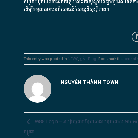
សម្រាប់អ្នកដែលចង់រកកន្លែងលេងកាស៊ីណូអនឡាញដែលមានភាពទ
ដើម្បីទទួលបានបទពិសោធន៍កំសាន្តដ៏សុវត្ថិភាព។
This entry was posted in
NEWS
,
ប្លក់ - Blog
. Bookmark the
permali
NGUYỄN THÀNH TOWN
W88 Login – របៀបចូលប្រើប្រាស់ងាយស្រួលសម្រាប់អ្
កម្ពុជា