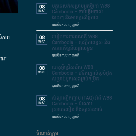
មគ្គុទេសក៍សម្រាប់អ្នកថ្មីនៅ W88
08
មេសា
Cambodia – ចាប់ផ្តើមភ្នាល់
ងាយៗ និងមានប្រសិទ្ធភាព
នៅ
បាន​បិទ​ការ​បញ្ចេញ​មតិ
មគ្គុ
ទេសក៍
របៀបការពារគណនី W88
ល់ភាព
08
សម្រាប់
មេសា
Cambodia – សុវត្ថិភាពខ្ពស់ និង
អ្នក
ការពារទិន្នន័យផ្ទាល់ខ្លួន
ថ្មី
នៅ
បាន​បិទ​ការ​បញ្ចេញ​មតិ
នៅ
ពារ។
របៀប
W88
ការពារ
Cambodia
ហេតុអ្វីជ្រើសរើស W88
08
គណនី
–
មេសា
Cambodia – វេទិកាភ្នាល់ល្អបំផុត
W88
ចាប់
សម្រាប់អ្នកលេងគ្រប់កម្រិត
Cambodia
ផ្តើម
នៅ
បាន​បិទ​ការ​បញ្ចេញ​មតិ
–
ភ្នាល់
ហេតុ
សុវត្ថិភាព
ងាយៗ
អ្វី
ខ្ពស់
និង
សំណួរញឹកញាប់ (FAQ) អំពី W88
08
ជ្រើសរើស
និង
មាន
មេសា
Cambodia – ដំណោះ
W88
ការពារ
ប្រសិទ្ធភាព
ស្រាយលឿន និងច្បាស់លាស់
Cambodia
ទិន្នន័យ
នៅ
បាន​បិទ​ការ​បញ្ចេញ​មតិ
–
ផ្ទាល់
សំណួរ
វេទិកា
ខ្លួន
ញឹក
ភ្នាល់
ញាប់
ល្អ
ចំណាត់ក្រុម