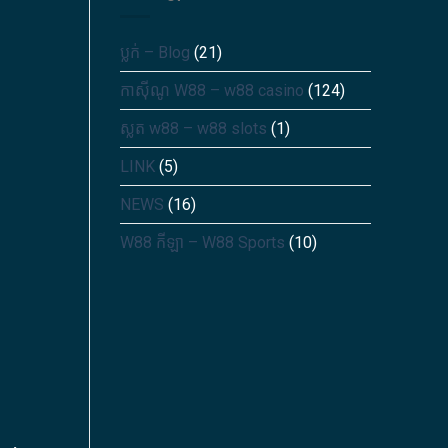
(FAQ)
បំផុត
អំពី
សម្រាប់
W88
អ្នក
ប្លក់ – Blog
(21)
Cambodia
លេង
–
គ្រប់
កាស៊ីណូ W88 – w88 casino
(124)
ដំណោះ
កម្រិត
ស្រាយលឿន
និង
ស្លត w88 – w88 slots
(1)
ច្បាស់
លាស់
LINK
(5)
NEWS
(16)
W88 កីឡា – W88 Sports
(10)