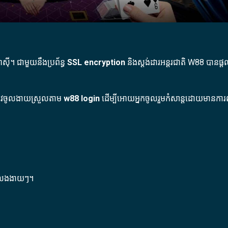
៊ី។ ជាមួយនឹងប្រព័ន្ធ
SSL encryption
និងស្តង់ដារអន្តរជាតិ W88 បានផ្ត
្លូវចូលងាយស្រួលតាម
w88 login
ដើម្បីអោយអ្នកចូលរួមកំសាន្តដោយមានការ
ារលេងងាយៗ។