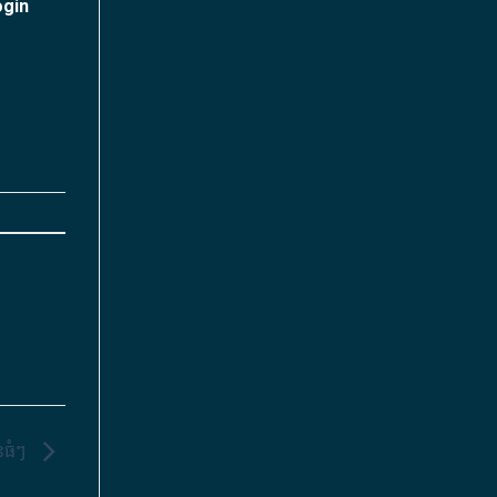
ogin
់ធំៗ