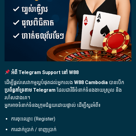
អំពី Telegram Support នៅ W88
ដើម្បីផ្តល់សេវាកម្មល្អបំផុតដល់អ្នកលេង
W88 Cambodia
បានបើក
ប្រព័ន្ធគាំទ្រតាម Telegram
ដែលជាវិធីទំនាក់ទំនងងាយស្រួល និង
រហ័សជាងគេ។
អ្នកអាចទំនាក់ទំនងក្រុមជំនួយដោយផ្ទាល់ ដើម្បីសួរអំពី៖
ការចុះឈ្មោះ (Register)
ការដាក់ប្រាក់ / ទាញប្រាក់