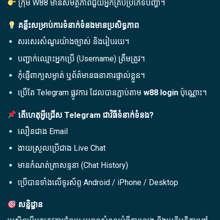
ក្រុម W88 មានសមត្ថភាពជួយអ្នកគ្រប់ប្រភេទបញ្ហា។
គន្លឹះសម្រាប់ការទំនាក់ទំនងមានប្រសិទ្ធភាព
សរសេរសំណួរយ៉ាងច្បាស់ និងរៀបរយ។
បញ្ជាក់ឈ្មោះអ្នកប្រើ (Username) ត្រឹមត្រូវ។
កុំផ្ញើពាក្យសម្ងាត់ ឬព័ត៌មានធនាគារផ្ទាល់ខ្លួន។
ប្រើតែ Telegram ផ្លូវការ ដែលបានភ្ជាប់តាម
w88 login
ប៉ុណ្ណោះ។
តើហេតុអ្វីជ្រើស Telegram ជាវិធីទំនាក់ទំនង?
លឿនជាង Email
ងាយស្រួលប្រើជាង Live Chat
មានកំណត់ត្រាសន្ទនា (Chat History)
ប្រើបានទាំងលើទូរស័ព្ទ Android / iPhone / Desktop
សន្និដ្ឋាន