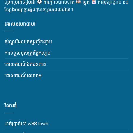
ច្រើនប្រភេទដូចជា
ការភ្នាល់បាល់ទាត់
ស្លុត
កាស៊ីណូផ្ទាល់ និង
ល្បែងកម្សាន្តផ្សេងៗបានគ្រប់ពេលវេលា។
គោលនយោបាយ
សំណួរដែលគេសួរញឹកញាប់
ការទទួលខុសត្រូវផ្នែកហ្គេម
គោលការណ៍ឯកជនភាព
គោលការណ៍សេវាកម្
ណែនាំ
ដាក់ប្រាក់ទៅ w88
town