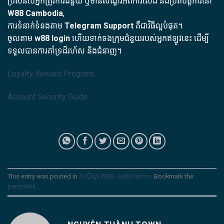
ប្រសិនបើអ្នកត្រូវការជំនួយ ឬមានសំណួរអំពីការលេង និងប្រតិបត្តិការនៅ
W88 Cambodia
,
ការទំនាក់ទំនងតាម
Telegram Support
គឺជាវិធីល្អបំផុត។
ចូលតាម
w88 login
ហើយទាក់ទងក្រុមជំនួយរបស់អ្នកឥឡូវនេះ ដើម្បី
ទទួលបានការគាំទ្រដ៏រហ័ស និងជំនាញ។
Loyalty Reward Program
Account Security Guide
This entry was posted in
កាស៊ីណូ W88 - w88 casino
. Bookmark the
permalink
.