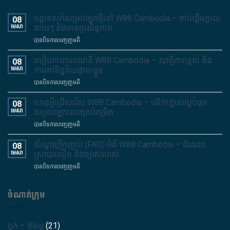
មគ្គុទេសក៍សម្រាប់អ្នកថ្មីនៅ W88 Cambodia – ចាប់ផ្តើមភ្នាល់
08
មេសា
ងាយៗ និងមានប្រសិទ្ធភាព
នៅ
បាន​បិទ​ការ​បញ្ចេញ​មតិ
មគ្គុ
ទេសក៍
របៀបការពារគណនី W88 Cambodia – សុវត្ថិភាពខ្ពស់ និង
08
សម្រាប់
មេសា
ការពារទិន្នន័យផ្ទាល់ខ្លួន
អ្នក
នៅ
បាន​បិទ​ការ​បញ្ចេញ​មតិ
ថ្មី
របៀប
នៅ
ការពារ
ហេតុអ្វីជ្រើសរើស W88 Cambodia – វេទិកាភ្នាល់ល្អបំផុត
W88
08
គណនី
Cambodia
មេសា
សម្រាប់អ្នកលេងគ្រប់កម្រិត
W88
–
នៅ
បាន​បិទ​ការ​បញ្ចេញ​មតិ
Cambodia
ចាប់
ហេតុ
–
ផ្តើម
អ្វី
សំណួរញឹកញាប់ (FAQ) អំពី W88 Cambodia – ដំណោះ
សុវត្ថិភាព
08
ភ្នាល់
ជ្រើសរើស
ខ្ពស់
មេសា
ស្រាយលឿន និងច្បាស់លាស់
ងាយៗ
W88
និង
និង
នៅ
បាន​បិទ​ការ​បញ្ចេញ​មតិ
Cambodia
ការពារ
មាន
សំណួរ
–
ទិន្នន័យ
ប្រសិទ្ធភាព
ញឹក
វេទិកា
ផ្ទាល់
ញាប់
ចំណាត់ក្រុម
ភ្នាល់
ខ្លួន
(FAQ)
ល្អ
អំពី
បំផុត
W88
សម្រាប់
ប្លក់ – Blog
(21)
Cambodia
អ្នក