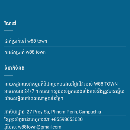
ណែនាំ
ដាក់ប្រាក់ទៅ w88
town
ការដកប្រាក់ w88
town
ទំនាក់ទំនង
នាយកដ្ឋានសេវាកម្មអតិថិជនប្រកបដោយវិជ្ជាជីវៈរបស់ W88 TOWN
អាចរកបាន 24/7 ។ ការសាកសួររបស់អ្នកលេងទាំងអស់នឹងត្រូវបានឆ្លើយ
យ៉ាងលម្អិតនៅពេលណាមួយនៃថ្ងៃ។
អាស័យដ្ឋាន: 27 Prey Sa, Phnom Penh, Campuchia
ខ្សែទូរស័ព្ទទាន់ហេតុការណ៍: +85598653030
អ៊ីមែល: w88town@gmail.com