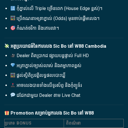
កុំភ្នាល់លើ Triple ច្រើនពេក (House Edge ខ្ពស់)។
ប្រើគណនាអត្រាភ្នាល់ (Odds) មុនចាប់ផ្តើមលេង។
កំណត់ថវិកា និងគោរពវា។
អត្ថប្រយោជន៍នៃការលេង Sic Bo នៅ W88 Cambodia
Dealer ពិតប្រាកដ ផ្សាយបន្តផ្ទាល់ Full HD
អត្រាភ្នាល់ច្បាស់លាស់ និងតម្លាភាពខ្ពស់
ផ្តល់ស្ថិតិប្រវត្តិលទ្ធផលបោះឃ្លី
អាចលេងបានទាំងលើទូរស័ព្ទ និងកុំព្យូទ័រ
ជជែកជាមួយ Dealer តាម Live Chat
Promotion សម្រាប់អ្នកលេង Sic Bo នៅ W88
ប្រភេទ BONUS
ពិពណ៌នា