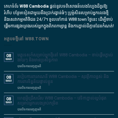
គេហទំព័រ
W88 Cambodia
ផ្តល់នូវបទពិសោធន៍លេងល្បែងដ៏គួរឱ្យ
រំភើប បន្ថែមទៀតជាមួយនឹងប្រាក់រង្វាន់ធំៗ ប្រូម៉ូសិនសម្រាប់អ្នកលេងថ្មី
និងសេវាកម្មអតិថិជន 24/7។ ចូលទៅកាន់ W88.town ថ្ងៃនេះ ដើម្បីចាប់
ផ្តើមការផ្សងព្រេងរបស់អ្នកក្នុងពិភពកម្សាន្ត និងការភ្នាល់ដ៏គ្មានដែនកំណត់!
អត្ថបទថ្មីនៅ W88.TOWN
មគ្គុទេសក៍សម្រាប់អ្នកថ្មីនៅ W88 Cambodia – ចាប់ផ្តើមភ្នាល់
08
មេសា
ងាយៗ និងមានប្រសិទ្ធភាព
នៅ
បាន​បិទ​ការ​បញ្ចេញ​មតិ
មគ្គុ
ទេសក៍
របៀបការពារគណនី W88 Cambodia – សុវត្ថិភាពខ្ពស់ និង
08
សម្រាប់
មេសា
ការពារទិន្នន័យផ្ទាល់ខ្លួន
អ្នក
នៅ
បាន​បិទ​ការ​បញ្ចេញ​មតិ
ថ្មី
របៀប
នៅ
ការពារ
ហេតុអ្វីជ្រើសរើស W88 Cambodia – វេទិកាភ្នាល់ល្អបំផុត
W88
08
គណនី
Cambodia
មេសា
សម្រាប់អ្នកលេងគ្រប់កម្រិត
W88
–
នៅ
បាន​បិទ​ការ​បញ្ចេញ​មតិ
Cambodia
ចាប់
ហេតុ
–
ផ្តើម