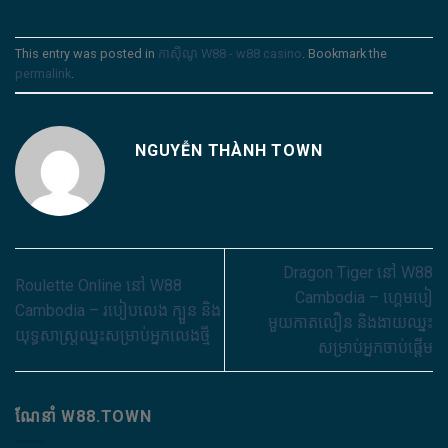
This entry was posted in
កាស៊ីណូ W88 - w88 casino
. Bookmark the
permalink
.
NGUYỄN THÀNH TOWN
Dragon Tiger នៅ W88
Roulette Online នៅ W88
Cambodia – ហ្គេមបៀ
Cambodia – របៀបលេង ក្បួន និង
មួយកាតលឿន និងងាយឈ្នះ
យុទ្ធសាស្ត្រឈ្នះសម្រាប់អ្នកលេងថ្មី
សម្រាប់អ្នកចាប់ផ្តើម
ណែនាំ W88.TOWN