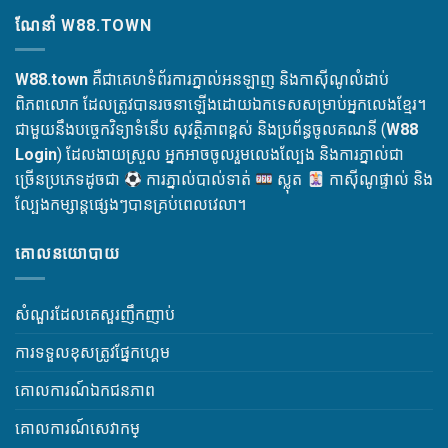
ណែនាំ W88.TOWN
W88.town
គឺជាគេហទំព័រការភ្នាល់អនឡាញ និងកាស៊ីណូលំដាប់
ពិភពលោក ដែលត្រូវបានរចនាឡើងដោយឯកទេសសម្រាប់អ្នកលេងខ្មែរ។
ជាមួយនឹងបច្ចេកវិទ្យាទំនើប សុវត្ថិភាពខ្ពស់ និងប្រព័ន្ធចូលគណនី (
W88
Login
) ដែលងាយស្រួល អ្នកអាចចូលរួមលេងល្បែង និងការភ្នាល់ជា
ច្រើនប្រភេទដូចជា
ការភ្នាល់បាល់ទាត់
ស្លុត
កាស៊ីណូផ្ទាល់ និង
ល្បែងកម្សាន្តផ្សេងៗបានគ្រប់ពេលវេលា។
គោលនយោបាយ
សំណួរដែលគេសួរញឹកញាប់
ការទទួលខុសត្រូវផ្នែកហ្គេម
គោលការណ៍ឯកជនភាព
គោលការណ៍សេវាកម្