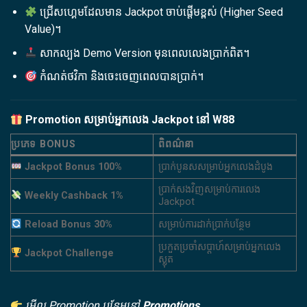
ជ្រើសហ្គេមដែលមាន Jackpot ចាប់ផ្តើមខ្ពស់ (Higher Seed
Value)។
សាកល្បង Demo Version មុនពេលលេងប្រាក់ពិត។
កំណត់ថវិកា និងចេះចេញពេលបានប្រាក់។
Promotion សម្រាប់អ្នកលេង Jackpot នៅ W88
ប្រភេទ BONUS
ពិពណ៌នា
Jackpot Bonus 100%
ប្រាក់បូនសសម្រាប់អ្នកលេងដំបូង
ប្រាក់សងវិញសម្រាប់ការលេង
Weekly Cashback 1%
Jackpot
Reload Bonus 30%
សម្រាប់ការដាក់ប្រាក់បន្ថែម
ប្រកួតប្រចាំសប្តាហ៍សម្រាប់អ្នកលេង
Jackpot Challenge
ស្លុត
មើល Promotion បន្ថែមនៅ
Promotions