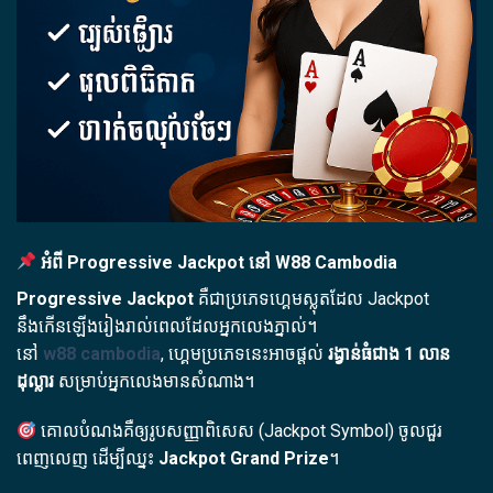
អំពី Progressive Jackpot នៅ W88 Cambodia
Progressive Jackpot
គឺជាប្រភេទហ្គេមស្លុតដែល Jackpot
នឹងកើនឡើងរៀងរាល់ពេលដែលអ្នកលេងភ្នាល់។
នៅ
w88 cambodia
, ហ្គេមប្រភេទនេះអាចផ្តល់
រង្វាន់ធំជាង 1 លាន
ដុល្លារ
សម្រាប់អ្នកលេងមានសំណាង។
គោលបំណងគឺឲ្យរូបសញ្ញាពិសេស (Jackpot Symbol) ចូលជួរ
ពេញលេញ ដើម្បីឈ្នះ
Jackpot Grand Prize
។