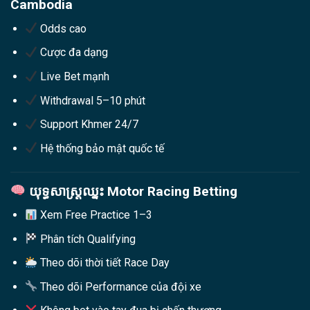
Cambodia
Odds cao
Cược đa dạng
Live Bet mạnh
Withdrawal 5–10 phút
Support Khmer 24/7
Hệ thống bảo mật quốc tế
យុទ្ធសាស្ត្រឈ្នះ Motor Racing Betting
Xem Free Practice 1–3
Phân tích Qualifying
Theo dõi thời tiết Race Day
Theo dõi Performance của đội xe