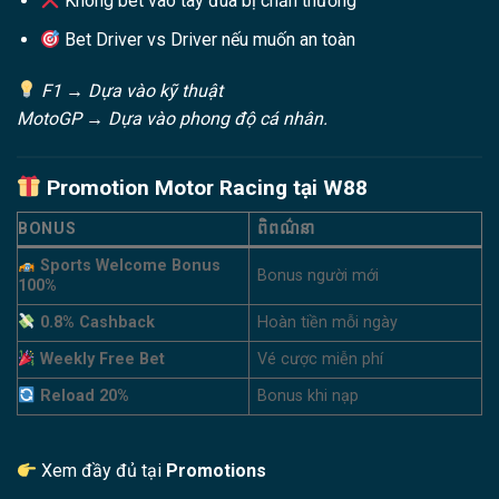
Không bet vào tay đua bị chấn thương
Bet Driver vs Driver nếu muốn an toàn
F1 → Dựa vào kỹ thuật
MotoGP → Dựa vào phong độ cá nhân.
Promotion Motor Racing tại W88
BONUS
ពិពណ៌នា
Sports Welcome Bonus
Bonus người mới
100%
0.8% Cashback
Hoàn tiền mỗi ngày
Weekly Free Bet
Vé cược miễn phí
Reload 20%
Bonus khi nạp
Xem đầy đủ tại
Promotions