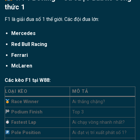
thức 1
F1 là giải đua số 1 thế giới. Các đội đua lớn:
Mercedes
Red Bull Racing
Ferrari
McLaren
Các kèo F1 tại W88:
LOẠI KÈO
MÔ TẢ
Race Winner
Ai thắng chặng?
Podium Finish
Top 3
Fastest Lap
Ai chạy vòng nhanh nhất?
Pole Position
Ai đạt vị trí xuất phát số 1?