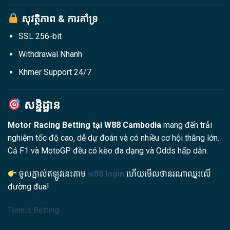
សុវត្ថិភាព & ការគាំទ្រ
SSL 256-bit
Withdrawal Nhanh
Khmer Support 24/7
សន្និដ្ឋាន
Motor Racing Betting tại W88 Cambodia
mang đến trải
nghiệm tốc độ cao, dễ dự đoán và có nhiều cơ hội thắng lớn.
Cả F1 và MotoGP đều có kèo đa dạng và Odds hấp dẫn.
ចូលភ្នាល់ឥឡូវនេះតាម
w88 login
ហើយមើលថានរណាឈ្នះលើ
đường đua!
Tennis Betting