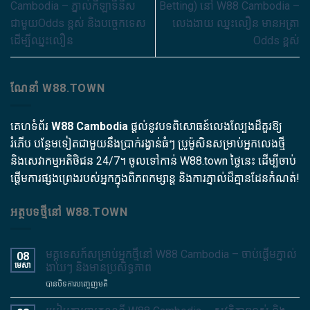
Cambodia – ភ្នាល់កីឡាទឺនីស
Betting) នៅ W88 Cambodia –
ជាមួយOdds ខ្ពស់ និងបច្ចេកទេស
លេងងាយ ឈ្នះលឿន មានអត្រា
ដើម្បីឈ្នះលឿន
Odds ខ្ពស់
ណែនាំ W88.TOWN
គេហទំព័រ
W88 Cambodia
ផ្តល់នូវបទពិសោធន៍លេងល្បែងដ៏គួរឱ្យ
រំភើប បន្ថែមទៀតជាមួយនឹងប្រាក់រង្វាន់ធំៗ ប្រូម៉ូសិនសម្រាប់អ្នកលេងថ្មី
និងសេវាកម្មអតិថិជន 24/7។ ចូលទៅកាន់ W88.town ថ្ងៃនេះ ដើម្បីចាប់
ផ្តើមការផ្សងព្រេងរបស់អ្នកក្នុងពិភពកម្សាន្ត និងការភ្នាល់ដ៏គ្មានដែនកំណត់!
អត្ថបទថ្មីនៅ W88.TOWN
មគ្គុទេសក៍សម្រាប់អ្នកថ្មីនៅ W88 Cambodia – ចាប់ផ្តើមភ្នាល់
08
មេសា
ងាយៗ និងមានប្រសិទ្ធភាព
នៅ
បាន​បិទ​ការ​បញ្ចេញ​មតិ
មគ្គុ
ទេសក៍