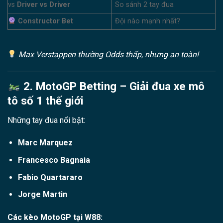
vs
Driver vs Driver
So sánh 2 tay đua
Constructor Bet
Đội nào mạnh nhất?
Max Verstappen thường Odds thấp, nhưng an toàn!
2. MotoGP Betting – Giải đua xe mô
tô số 1 thế giới
Những tay đua nổi bật:
Marc Marquez
Francesco Bagnaia
Fabio Quartararo
Jorge Martin
Các kèo MotoGP tại W88: