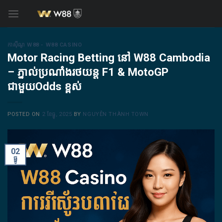
Skip
to
content
កាស៊ីណូ W88 - W88 CASINO
Motor Racing Betting នៅ W88 Cambodia
– ភ្នាល់ប្រណាំងរថយន្ត F1 & MotoGP
ជាមួយOdds ខ្ពស់
POSTED ON
2 ខែ​ធ្នូ, 2025
BY
NGUYỄN THÀNH TOWN
02
ធ្នូ