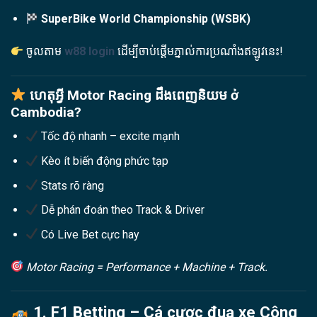
SuperBike World Championship (WSBK)
ចូលតាម
w88 login
ដើម្បីចាប់ផ្តើមភ្នាល់ការប្រណាំងឥឡូវនេះ!
ហេតុអ្វី Motor Racing ដឹងពេញនិយម ở
Cambodia?
Tốc độ nhanh – excite mạnh
Kèo ít biến động phức tạp
Stats rõ ràng
Dễ phán đoán theo Track & Driver
Có Live Bet cực hay
Motor Racing = Performance + Machine + Track.
1. F1 Betting – Cá cược đua xe Công