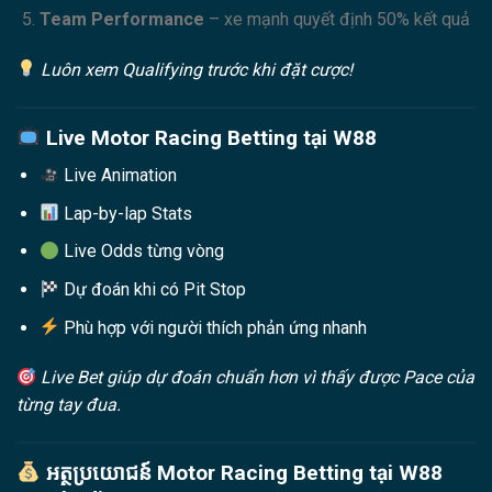
Team Performance
– xe mạnh quyết định 50% kết quả
Luôn xem Qualifying trước khi đặt cược!
Live Motor Racing Betting tại W88
Live Animation
Lap-by-lap Stats
Live Odds từng vòng
Dự đoán khi có Pit Stop
Phù hợp với người thích phản ứng nhanh
Live Bet giúp dự đoán chuẩn hơn vì thấy được Pace của
từng tay đua.
អត្ថប្រយោជន៍ Motor Racing Betting tại W88