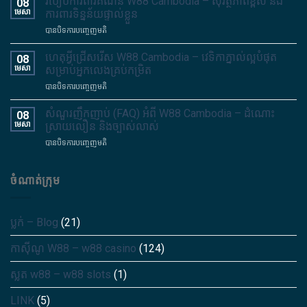
របៀបការពារគណនី W88 Cambodia – សុវត្ថិភាពខ្ពស់ និង
08
សម្រាប់
មេសា
ការពារទិន្នន័យផ្ទាល់ខ្លួន
អ្នក
នៅ
បាន​បិទ​ការ​បញ្ចេញ​មតិ
ថ្មី
របៀប
នៅ
ការពារ
ហេតុអ្វីជ្រើសរើស W88 Cambodia – វេទិកាភ្នាល់ល្អបំផុត
W88
08
គណនី
Cambodia
មេសា
សម្រាប់អ្នកលេងគ្រប់កម្រិត
W88
–
នៅ
បាន​បិទ​ការ​បញ្ចេញ​មតិ
Cambodia
ចាប់
ហេតុ
–
ផ្តើម
អ្វី
សំណួរញឹកញាប់ (FAQ) អំពី W88 Cambodia – ដំណោះ
សុវត្ថិភាព
08
ភ្នាល់
ជ្រើសរើស
ខ្ពស់
មេសា
ស្រាយលឿន និងច្បាស់លាស់
ងាយៗ
W88
និង
និង
នៅ
បាន​បិទ​ការ​បញ្ចេញ​មតិ
Cambodia
ការពារ
មាន
សំណួរ
–
ទិន្នន័យ
ប្រសិទ្ធភាព
ញឹក
វេទិកា
ផ្ទាល់
ញាប់
ចំណាត់ក្រុម
ភ្នាល់
ខ្លួន
(FAQ)
ល្អ
អំពី
បំផុត
W88
សម្រាប់
ប្លក់ – Blog
(21)
Cambodia
អ្នក
–
លេង
កាស៊ីណូ W88 – w88 casino
(124)
ដំណោះ
គ្រប់
ស្រាយលឿន
កម្រិត
និង
ស្លត w88 – w88 slots
(1)
ច្បាស់
លាស់
LINK
(5)