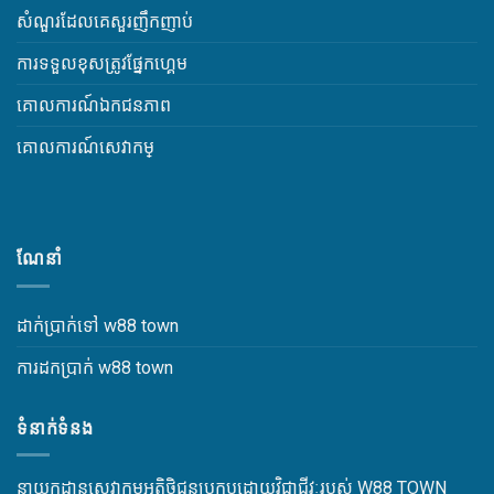
សំណួរដែលគេសួរញឹកញាប់
ការទទួលខុសត្រូវផ្នែកហ្គេម
គោលការណ៍ឯកជនភាព
គោលការណ៍សេវាកម្
ណែនាំ
ដាក់ប្រាក់ទៅ w88
town
ការដកប្រាក់ w88
town
ទំនាក់ទំនង
នាយកដ្ឋានសេវាកម្មអតិថិជនប្រកបដោយវិជ្ជាជីវៈរបស់ W88 TOWN