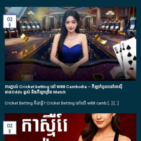
02
ធ្នូ
ការភ្នាល់ Cricket betting នៅ W88 Cambodia – កីឡាកំពូលនៅអាស៊ី
មានOdds ខ្ពស់ និងកីឡាច្រើន Match
Cricket Betting គឺជាអ្វី? Cricket Betting នៅលើ w88 camb [...] [...]
02
ធ្នូ