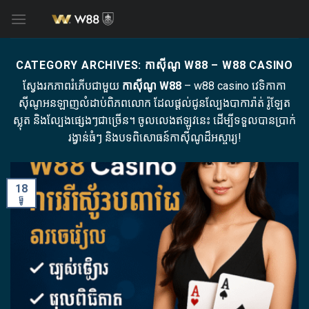
Skip
to
content
CATEGORY ARCHIVES:
កាស៊ីណូ W88 – W88 CASINO
ស្វែងរកភាពរំភើបជាមួយ
កាស៊ីណូ W88
– w88 casino វេទិកាកា
ស៊ីណូអនឡាញលំដាប់ពិភពលោក ដែលផ្តល់ជូនល្បែងបាការ៉ាត់ រ៉ូឡែត
ស្លុត និងល្បែងផ្សេងៗជាច្រើន។ ចូលលេងឥឡូវនេះ ដើម្បីទទួលបានប្រាក់
រង្វាន់ធំៗ និងបទពិសោធន៍កាស៊ីណូដ៏អស្ចារ្យ!
18
ធ្នូ