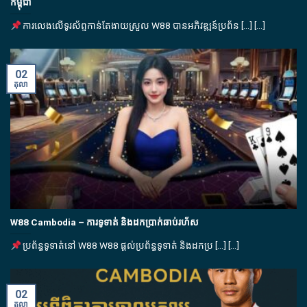
កម្ពុជា
ការលេងលើទូរស័ព្ទកាន់តែងាយស្រួល W88 បានអភិវឌ្ឍន៍ប្រព័ន [...] [...]
02
តុលា
W88 Cambodia – ការទូទាត់ និងដកប្រាក់ឆាប់រហ័ស
ប្រព័ន្ធទូទាត់នៅ W88 W88 ផ្តល់ប្រព័ន្ធទូទាត់ និងដកប្រ [...] [...]
02
តុលា