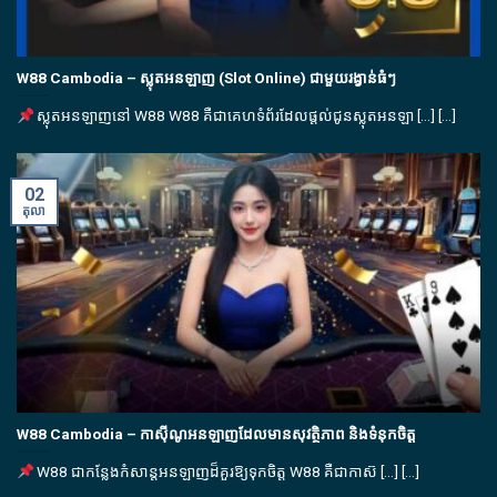
W88 Cambodia – ស្លុតអនឡាញ (Slot Online) ជាមួយរង្វាន់ធំៗ
ស្លុតអនឡាញនៅ W88 W88 គឺជាគេហទំព័រដែលផ្តល់ជូនស្លុតអនឡា [...] [...]
02
តុលា
W88 Cambodia – កាស៊ីណូអនឡាញដែលមានសុវត្ថិភាព និងទំនុកចិត្ត
W88 ជាកន្លែងកំសាន្តអនឡាញដ៏គួរឱ្យទុកចិត្ត W88 គឺជាកាស៊ [...] [...]