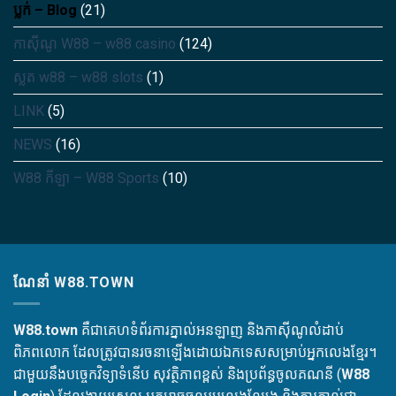
ប្លក់ – Blog
(21)
Cambodia
អ្នក
–
លេង
កាស៊ីណូ W88 – w88 casino
(124)
ដំណោះ
គ្រប់
ស្រាយលឿន
កម្រិត
និង
ស្លត w88 – w88 slots
(1)
ច្បាស់
លាស់
LINK
(5)
NEWS
(16)
W88 កីឡា – W88 Sports
(10)
ណែនាំ W88.TOWN
W88.town
គឺជាគេហទំព័រការភ្នាល់អនឡាញ និងកាស៊ីណូលំដាប់
ពិភពលោក ដែលត្រូវបានរចនាឡើងដោយឯកទេសសម្រាប់អ្នកលេងខ្មែរ។
ជាមួយនឹងបច្ចេកវិទ្យាទំនើប សុវត្ថិភាពខ្ពស់ និងប្រព័ន្ធចូលគណនី (
W88