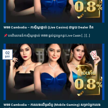
W88 Cambodia – កាស៊ីណូផ្ទាល់ (Live Casino) ជាមួយ Dealer ពិត
បទពិសោធន៍កាស៊ីណូផ្ទាល់ W88 ផ្តល់ជូនអ្នកនូវ Live Casin [...] [...]
02
តុលា
W88 Cambodia – ការលេងលើទូរស័ព្ទ (Mobile Gaming) សម្រាប់អ្នកលេង