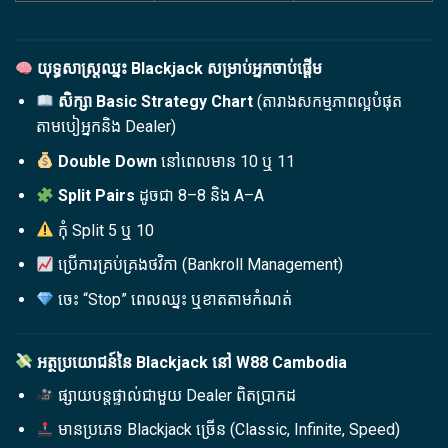
យុទ្ធសាស្ត្រឈ្នះ Blackjack សម្រាប់អ្នកចាប់ផ្តើម
សិក្សា Basic Strategy Chart
(តារាងសកម្មភាពល្អបំផុត
តាមបៀអ្នកនិង Dealer)
Double Down
នៅពេលមាន 10 ឬ 11
Split Pairs
ដូចជា 8–8 និង A–A
កុំ Split 5 ឬ 10
ប្រើការគ្រប់គ្រងថវិកា (Bankroll Management)
ចេះ “Stop” ពេលឈ្នះ ឬខាតតាមកំណត់
អត្ថប្រយោជន៍នៃ Blackjack នៅ W88 Cambodia
ផ្សាយបន្តផ្ទាល់ជាមួយ Dealer ពិតប្រាកដ
មានប្រភេទ Blackjack ច្រើន (Classic, Infinite, Speed)