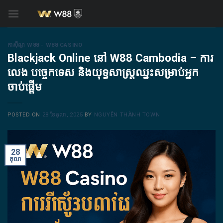
Skip
to
content
កាស៊ីណូ W88 - W88 CASINO
Blackjack Online នៅ W88 Cambodia – ការ
លេង បច្ចេកទេស និងយុទ្ធសាស្ត្រឈ្នះសម្រាប់អ្នក
ចាប់ផ្តើម
POSTED ON
28 ខែ​តុលា, 2025
BY
NGUYỄN THÀNH TOWN
28
តុលា