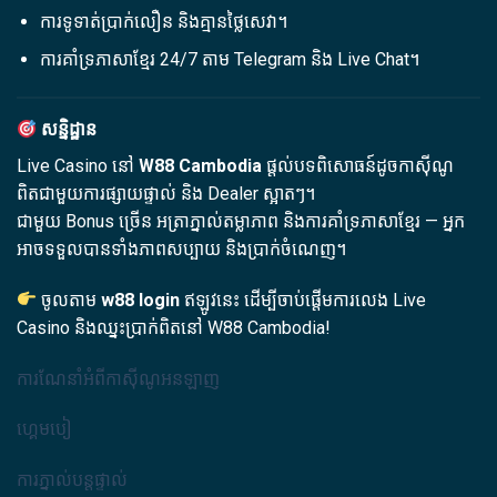
ការទូទាត់ប្រាក់លឿន និងគ្មានថ្លៃសេវា។
ការគាំទ្រភាសាខ្មែរ 24/7 តាម Telegram និង Live Chat។
សន្និដ្ឋាន
Live Casino នៅ
W88 Cambodia
ផ្តល់បទពិសោធន៍ដូចកាស៊ីណូ
ពិតជាមួយការផ្សាយផ្ទាល់ និង Dealer ស្អាតៗ។
ជាមួយ Bonus ច្រើន អត្រាភ្នាល់តម្លាភាព និងការគាំទ្រភាសាខ្មែរ — អ្នក
អាចទទួលបានទាំងភាពសប្បាយ និងប្រាក់ចំណេញ។
ចូលតាម
w88 login
ឥឡូវនេះ ដើម្បីចាប់ផ្តើមការលេង Live
Casino និងឈ្នះប្រាក់ពិតនៅ W88 Cambodia!
ការណែនាំអំពីកាស៊ីណូអនឡាញ
ហ្គេមបៀ
ការភ្នាល់បន្តផ្ទាល់