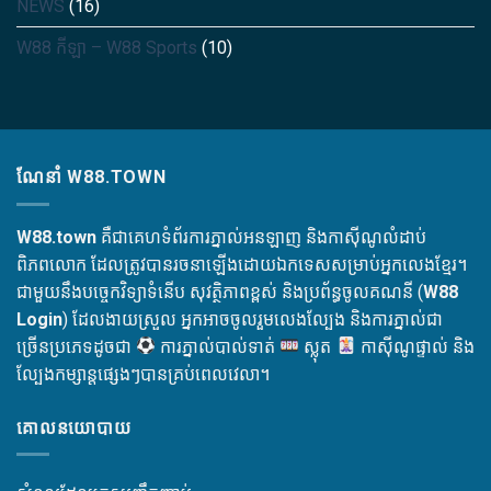
NEWS
(16)
W88 កីឡា – W88 Sports
(10)
ណែនាំ W88.TOWN
W88.town
គឺជាគេហទំព័រការភ្នាល់អនឡាញ និងកាស៊ីណូលំដាប់
ពិភពលោក ដែលត្រូវបានរចនាឡើងដោយឯកទេសសម្រាប់អ្នកលេងខ្មែរ។
ជាមួយនឹងបច្ចេកវិទ្យាទំនើប សុវត្ថិភាពខ្ពស់ និងប្រព័ន្ធចូលគណនី (
W88
Login
) ដែលងាយស្រួល អ្នកអាចចូលរួមលេងល្បែង និងការភ្នាល់ជា
ច្រើនប្រភេទដូចជា
ការភ្នាល់បាល់ទាត់
ស្លុត
កាស៊ីណូផ្ទាល់ និង
ល្បែងកម្សាន្តផ្សេងៗបានគ្រប់ពេលវេលា។
គោលនយោបាយ