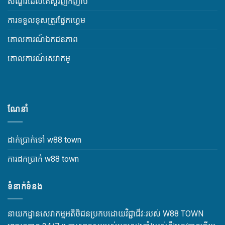
សំណួរដែលគេសួរញឹកញាប់
ការទទួលខុសត្រូវផ្នែកហ្គេម
គោលការណ៍ឯកជនភាព
គោលការណ៍សេវាកម្
ណែនាំ
ដាក់ប្រាក់ទៅ w88
town
ការដកប្រាក់ w88
town
ទំនាក់ទំនង
នាយកដ្ឋានសេវាកម្មអតិថិជនប្រកបដោយវិជ្ជាជីវៈរបស់ W88 TOWN