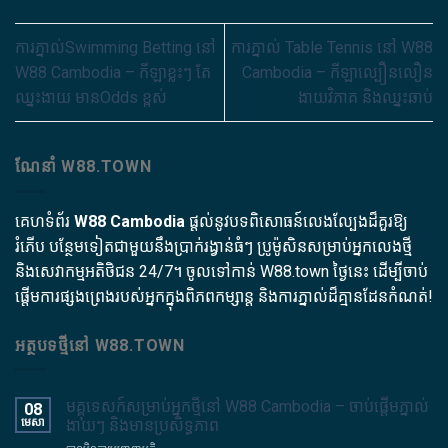
ការភ្នាល់Swimming Betting នៅ
ការភ្នាល់ Table Tennis នៅ W88
W88 Cambodia – កីឡាខ្លះៗ តែ
Cambodia – កីឡាល្បឿនលឿន
ឈ្នះងាយ មានOdds ខ្ពស់
ងាយវិភាគ និងឈ្នះឆាប់
ណែនាំ W88.TOWN
គេហទំព័រ
W88 Cambodia
ផ្តល់នូវបទពិសោធន៍លេងល្បែងដ៏គួរឱ្យ
រំភើប បន្ថែមទៀតជាមួយនឹងប្រាក់រង្វាន់ធំៗ ប្រូម៉ូសិនសម្រាប់អ្នកលេងថ្មី
និងសេវាកម្មអតិថិជន 24/7។ ចូលទៅកាន់ W88.town ថ្ងៃនេះ ដើម្បីចាប់
ផ្តើមការផ្សងព្រេងរបស់អ្នកក្នុងពិភពកម្សាន្ត និងការភ្នាល់ដ៏គ្មានដែនកំណត់!
អត្ថបទថ្មីនៅ W88.TOWN
មគ្គុទេសក៍សម្រាប់អ្នកថ្មីនៅ W88 Cambodia – ចាប់ផ្តើមភ្នាល់
08
មេសា
ងាយៗ និងមានប្រសិទ្ធភាព