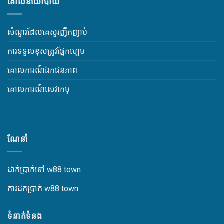
គោលនយោបាយ
សំណួរដែលគេសួរញឹកញាប់
ការទទួលខុសត្រូវផ្នែកហ្គេម
គោលការណ៍ឯកជនភាព
គោលការណ៍សេវាកម្
ណែនាំ
ដាក់ប្រាក់ទៅ w88
town
ការដកប្រាក់ w88
town
ទំនាក់ទំនង