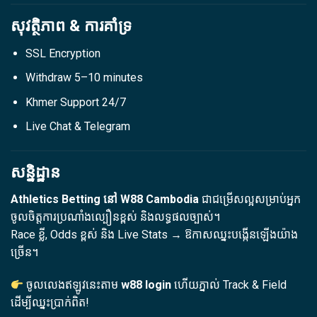
សុវត្ថិភាព & ការគាំទ្រ
SSL Encryption
Withdraw 5–10 minutes
Khmer Support 24/7
Live Chat & Telegram
សន្និដ្ឋាន
Athletics Betting នៅ W88 Cambodia
ជាជម្រើសល្អសម្រាប់អ្នក
ចូលចិត្តការប្រណាំងល្បឿនខ្ពស់ និងលទ្ធផលច្បាស់។
Race ខ្លី, Odds ខ្ពស់ និង Live Stats → ឱកាសឈ្នះបង្កើនឡើងយ៉ាង
ច្រើន។
ចូលលេងឥឡូវនេះតាម
w88 login
ហើយភ្នាល់ Track & Field
ដើម្បីឈ្នះប្រាក់ពិត!