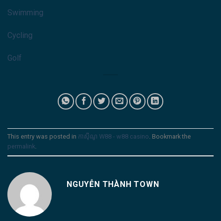
Swimming
Cycling
Golf
This entry was posted in
កាស៊ីណូ W88 - w88 casino
. Bookmark the
permalink
.
NGUYỄN THÀNH TOWN