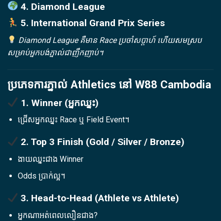
4. Diamond League
5. International Grand Prix Series
Diamond League គឺមាន Race ប្រចាំសប្តាហ៍ ហើយសមស្រប
សម្រាប់អ្នកបង់ភ្នាល់ជាញឹកញាប់។
ប្រភេទការភ្នាល់ Athletics នៅ W88 Cambodia
1. Winner (អ្នកឈ្នះ)
ជ្រើសអ្នកឈ្នះ Race ឬ Field Event។
2. Top 3 Finish (Gold / Silver / Bronze)
ងាយឈ្នះជាង Winner
Odds ប្រាក់ល្អ។
3. Head-to-Head (Athlete vs Athlete)
អ្នកណាអត់ពេលលឿនជាង?