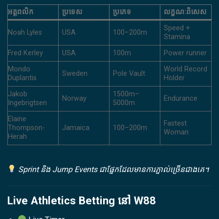
អត្តពលិក
ប្រទេស
ប្រភេទ
លក្ខណៈពិសេស
Speed +
Noah Lyles
USA
100–200m
Stamina
Fred Kerley
USA
100m
Power runner
Mondo
World Record
Sweden
Pole Vault
Duplantis
Holder
Jakob
1500m–
Norway
Endurance
Ingebrigtsen
5000m
Elaine
Fastest
Thompson-
Jamaica
100–200m
Woman
Herah
Sprint និង Jump Events ជាផ្នែកដែលមានការភ្នាល់ច្រើនជាងគេ។
Live Athletics Betting នៅ W88